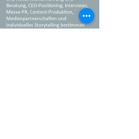
Beratung, CEO-Positioning, Interviews,
Messe-PR, Content-Produktion,
Medienpartnerschaften und
individuelles Storytelling bestimmen
Simones Arbeitsalltag.
Was ihr wichtig ist? Ganzheitliche
Kommunikation mit Haltung zu
verbinden und wenn nötig, gelerntes
Handwerk auch mal auf den Kopf zu
stellen, um Journalisten und Kunden zu
überraschen.
Impressum
Datenschutz